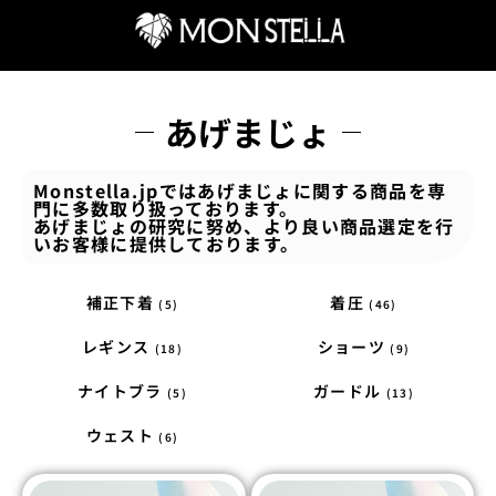
あげまじょ
Monstella.jpではあげまじょに関する商品を専
門に多数取り扱っております。
あげまじょの研究に努め、より良い商品選定を行
いお客様に提供しております。
補正下着
着圧
(5)
(46)
レギンス
ショーツ
(18)
(9)
ナイトブラ
ガードル
(5)
(13)
ウェスト
(6)