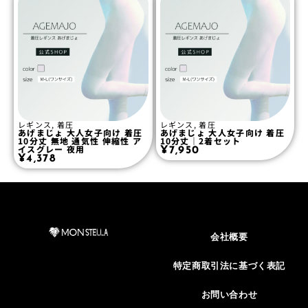
レギンス
,
着圧
レギンス
,
着圧
あげまじょ 大人女子向け 着圧
あげまじょ 大人女子向け 着圧
10分丈 無地 通気性 伸縮性 ア
10分丈｜2着セット
イスグレー 夜用
¥
7,950
¥
4,378
会社概要
特定商取引法に基づく表記
お問い合わせ