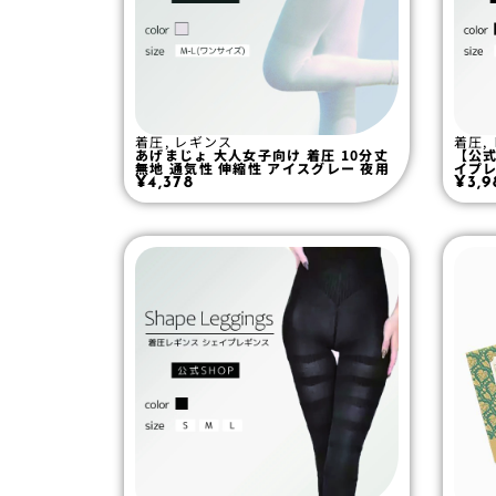
着圧
,
レギンス
着圧
,
あげまじょ 大人女子向け 着圧 10分丈
【公
無地 通気性 伸縮性 アイスグレー 夜用
イプレ
¥
4,378
¥
3,9