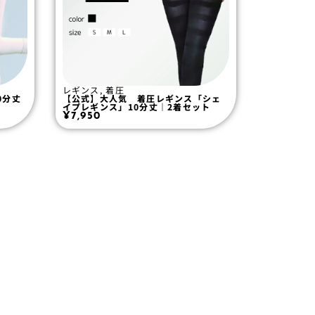
レギンス
,
着圧
0分丈
【公式】大人気 着圧レギンス「シェ
イプレギンス」10分丈｜2着セット
¥
7,950