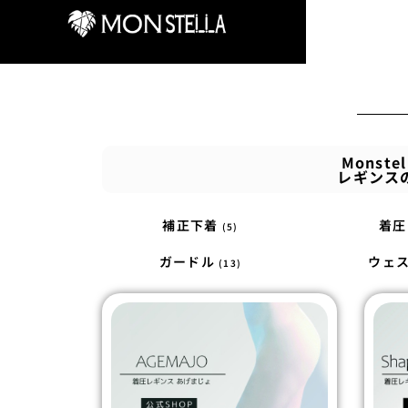
Mons
レギンス
補正下着
着
(5)
ガードル
ウェ
(13)