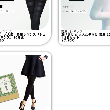
レギンス
着圧
,
レギンス
式】大人気 着圧レギンス「シェ
あげまじょ 大人女子向け 着圧 1
ギンス」10分丈
｜2着セット
80
¥
7,950