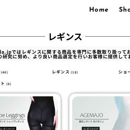
Home
Sh
レギンス
tella.jpではレギンスに関する商品を専門に多数取り扱って
の研究に努め、より良い商品選定を行いお客様に提供して
圧
レギンス
ショ
(46)
(18)
スト
(6)