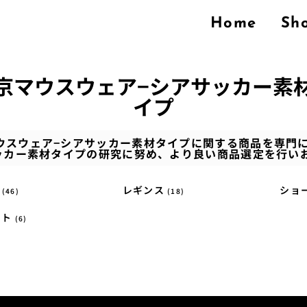
Home
Sh
京マウスウェア−シアサッカー素
イプ
は東京マウスウェア−シアサッカー素材タイプに関する商品を専
ッカー素材タイプの研究に努め、より良い商品選定を行い
圧
レギンス
ショ
(46)
(18)
スト
(6)