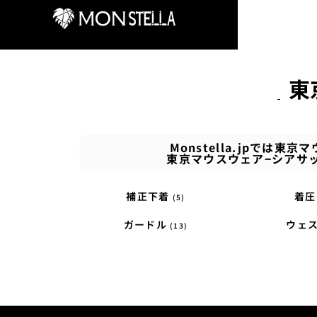
東
Monstella.jpで
東京マウスウェア−シアサ
補正下着
着
(5)
ガードル
ウェ
(13)