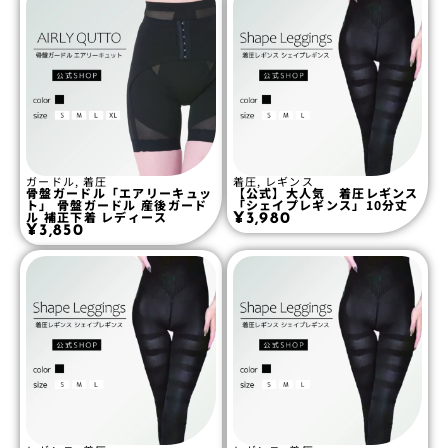
ガードル
,
着圧
着圧
,
レギンス
骨盤ガードル「エアリーキュッ
【公式】大人気 着圧レギンス
ト」 骨盤ガードル 産後ガード
「シェイプレギンス」10分丈
ル 補正下着 レディース
¥
3,980
¥
3,850