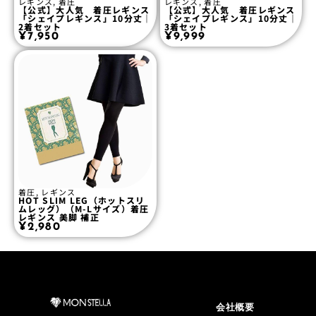
レギンス
,
着圧
レギンス
,
着圧
【公式】大人気 着圧レギンス
【公式】大人気 着圧レギンス
「シェイプレギンス」10分丈｜
「シェイプレギンス」10分丈｜
2着セット
3着セット
¥
7,950
¥
9,999
着圧
,
レギンス
HOT SLIM LEG（ホットスリ
ムレッグ）（M-Lサイズ）着圧
レギンス 美脚 補正
¥
2,980
会社概要