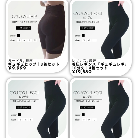
ガードル
,
着圧
レギンス
,
着圧
ギュギュヒップ｜3着セット
着圧レギンス「ギュギュレギ」
10分丈｜4着セット
¥
9,999
¥
12,580