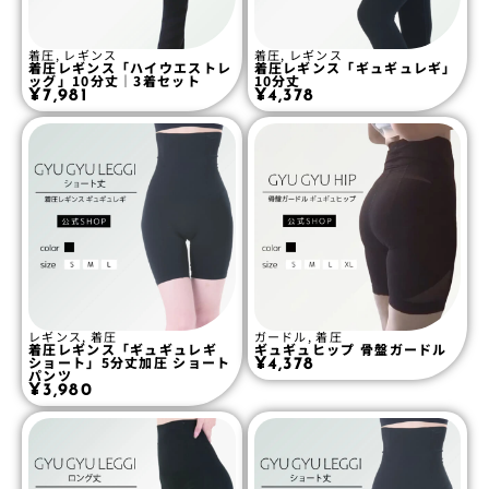
着圧
,
レギンス
着圧
,
レギンス
着圧レギンス「ハイウエストレ
着圧レギンス「ギュギュレギ」
ッグ」10分丈｜3着セット
10分丈
¥
7,981
¥
4,378
レギンス
,
着圧
ガードル
,
着圧
着圧レギンス「ギュギュレギ
ギュギュヒップ 骨盤ガードル
ショート」5分丈加圧 ショート
¥
4,378
パンツ
¥
3,980