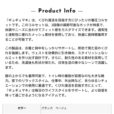
Product Info
「ギュギュマキ」は、くびれ復活を目指す方にぴったりの着圧コルセ
ットです。このコルセットは、3段階の調節可能なホックが特長で、
体調やニーズに合わせてフィット感をカスタマイズできます。通気性
と速乾性に優れたメッシュ素材を使用しており、快適に長時間着用す
ることが可能です。
この製品は、お腹と背中をしっかりサポートし、即効で見た目のくび
れを強調します。ウェストを効果的に引き締め、スタイリッシュなシ
ルエットを作り出す設計です。さらに、耐久性のある素材を採用して
いるため、洗濯後も形状が保たれ、日常生活の様々なシーンで活躍し
ます。
服の上からでも着用可能で、トイレ時の着脱が容易なのも大きな魅
力。家でのリラックスタイム、仕事中、外出時など、あらゆるシチュ
エーションでの使用に最適です。くびれ復活を目指す方にとって、
「ギュギュマキ」は毎日のライフスタイルをサポートし、より自信を
持って過ごせるようになるアイテムです。
カラー
ブラック, ベージュ