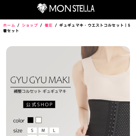
ホーム
/
ショップ
/
着圧
/ ギュギュマキ‐ウエストコルセット｜5
着セット