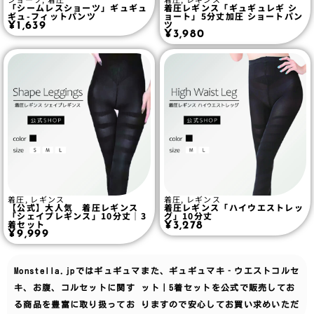
「シームレスショーツ」ギュギュ
着圧レギンス「ギュギュレギ シ
ギュ-フィットパンツ
ョート」5分丈加圧 ショートパン
ツ
¥
1,639
¥
3,980
着圧
,
レギンス
着圧
,
レギンス
【公式】大人気 着圧レギンス
着圧レギンス「ハイウエストレッ
「シェイプレギンス」10分丈｜3
グ」10分丈
着セット
¥
3,278
¥
9,999
Monstella.jpでは
ギュギュマ
また、ギュギュマキ‐ウエストコルセ
キ、お腹、コルセット
に関す
ット｜5着セットを公式で販売してお
る商品を豊富に取り扱ってお
りますので安心してお買い求めいただ