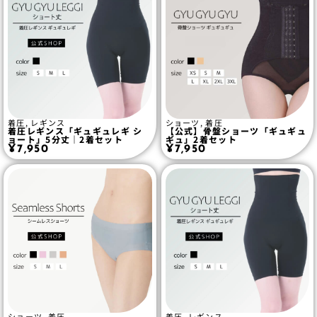
着圧
,
レギンス
ショーツ
,
着圧
着圧レギンス「ギュギュレギ シ
【公式】骨盤ショーツ「ギュギュ
ョート」5分丈｜2着セット
ギュ」2着セット
¥
7,950
¥
7,950
ショーツ
,
着圧
着圧
,
レギンス