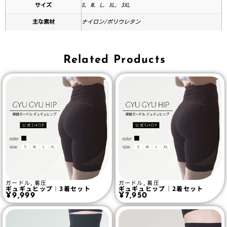
サイズ
S, M, L, XL, 3XL
主な素材
ナイロン/ポリウレタン
Related Products
ガードル
,
着圧
ガードル
,
着圧
ギュギュヒップ｜3着セット
ギュギュヒップ｜2着セット
¥
9,999
¥
7,950