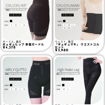
ガードル
,
着圧
ウェスト
,
着圧
ギュギュヒップ 骨盤ガードル
「ギュギュマキ」 ウエストコル
セット
¥
4,378
¥
3,980