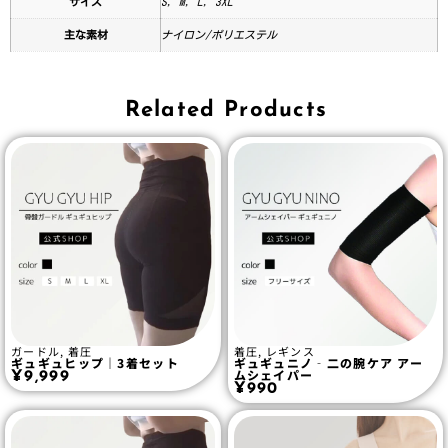
サイズ
S, M, L, 3XL
主な素材
ナイロン/ポリエステル
Related Products
ガードル
,
着圧
着圧
,
レギンス
ギュギュヒップ｜3着セット
ギュギュニノ‐二の腕ケア アー
ムシェイパー
¥
9,999
¥
990