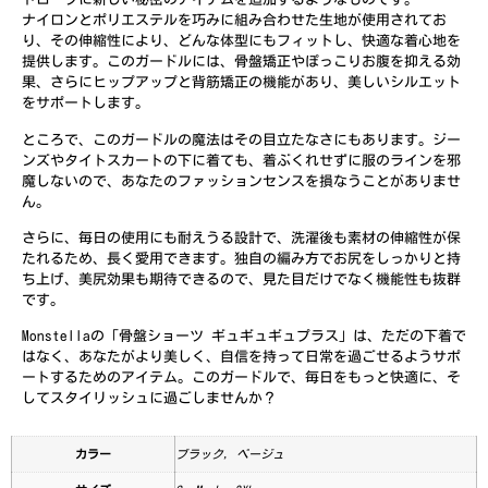
ナイロンとポリエステルを巧みに組み合わせた生地が使用されてお
り、その伸縮性により、どんな体型にもフィットし、快適な着心地を
提供します。このガードルには、骨盤矯正やぽっこりお腹を抑える効
果、さらにヒップアップと背筋矯正の機能があり、美しいシルエット
をサポートします。
ところで、このガードルの魔法はその目立たなさにもあります。ジー
ンズやタイトスカートの下に着ても、着ぶくれせずに服のラインを邪
魔しないので、あなたのファッションセンスを損なうことがありませ
ん。​
さらに、毎日の使用にも耐えうる設計で、洗濯後も素材の伸縮性が保
たれるため、長く愛用できます。独自の編み方でお尻をしっかりと持
ち上げ、美尻効果も期待できるので、見た目だけでなく機能性も抜群
です。
Monstellaの「骨盤ショーツ ギュギュギュプラス」は、ただの下着で
はなく、あなたがより美しく、自信を持って日常を過ごせるようサポ
ートするためのアイテム。このガードルで、毎日をもっと快適に、そ
してスタイリッシュに過ごしませんか？
カラー
ブラック, ベージュ