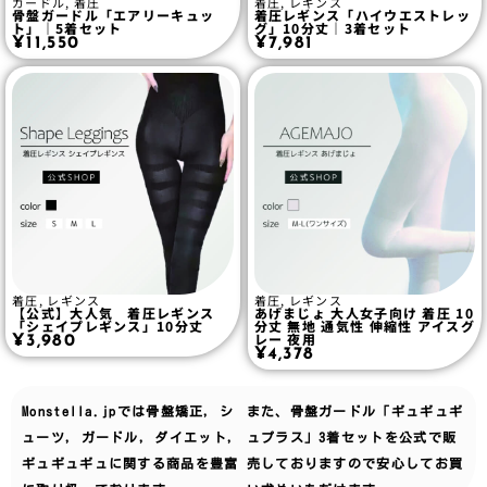
ガードル
,
着圧
着圧
,
レギンス
骨盤ガードル「エアリーキュッ
着圧レギンス「ハイウエストレッ
ト」｜5着セット
グ」10分丈｜3着セット
¥
11,550
¥
7,981
着圧
,
レギンス
着圧
,
レギンス
【公式】大人気 着圧レギンス
あげまじょ 大人女子向け 着圧 10
「シェイプレギンス」10分丈
分丈 無地 通気性 伸縮性 アイスグ
レー 夜用
¥
3,980
¥
4,378
Monstella.jpでは
骨盤矯正
,
シ
また、骨盤ガードル「ギュギュギ
ューツ
,
ガードル
,
ダイエット
,
ュプラス」3着セットを公式で販
ギュギュギュ
に関する商品を豊富
売しておりますので安心してお買