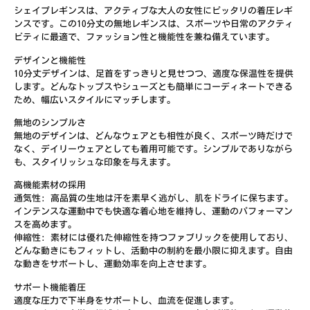
シェイプレギンスは、アクティブな大人の女性にピッタリの着圧レギ
ンスです。この10分丈の無地レギンスは、スポーツや日常のアクティ
ビティに最適で、ファッション性と機能性を兼ね備えています。
デザインと機能性
10分丈デザインは、足首をすっきりと見せつつ、適度な保温性を提供
します。どんなトップスやシューズとも簡単にコーディネートできる
ため、幅広いスタイルにマッチします。
無地のシンプルさ
無地のデザインは、どんなウェアとも相性が良く、スポーツ時だけで
なく、デイリーウェアとしても着用可能です。シンプルでありながら
も、スタイリッシュな印象を与えます。
高機能素材の採用
通気性: 高品質の生地は汗を素早く逃がし、肌をドライに保ちます。
インテンスな運動中でも快適な着心地を維持し、運動のパフォーマン
スを高めます。
伸縮性: 素材には優れた伸縮性を持つファブリックを使用しており、
どんな動きにもフィットし、活動中の制約を最小限に抑えます。自由
な動きをサポートし、運動効率を向上させます。
サポート機能着圧
適度な圧力で下半身をサポートし、血流を促進します。