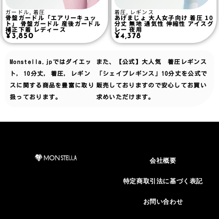
ガードル
,
着圧
着圧
,
レギンス
骨盤ガードル「エアリーキュッ
あげまじょ 大人女子向け 着圧 10
ト」 骨盤ガードル 産後ガードル
分丈 無地 通気性 伸縮性 アイスグ
補正下着 レディース
レー 夜用
¥
3,850
¥
4,378
Monstella.jpでは
ダイエッ
また、【公式】大人気 着圧レギンス
ト
,
10分丈
,
着圧
,
レギン
「シェイプレギンス」10分丈を公式で
ス
に関する商品を豊富に取り
販売しておりますので安心してお買い
扱っております。
求めいただけます。
会社概要
特定商取引法に基づく表記
お問い合わせ