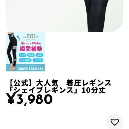
【公式】大人気 着圧レギンス
「シェイプレギンス」10分丈
¥
3,980