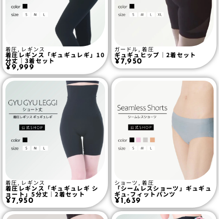
着圧
,
レギンス
ガードル
,
着圧
着圧レギンス「ギュギュレギ」10
ギュギュヒップ｜2着セット
分丈｜3着セット
¥
7,950
¥
9,999
着圧
,
レギンス
ショーツ
,
着圧
着圧レギンス「ギュギュレギ シ
「シームレスショーツ」ギュギュ
ョート」5分丈｜2着セット
ギュ-フィットパンツ
¥
7,950
¥
1,639