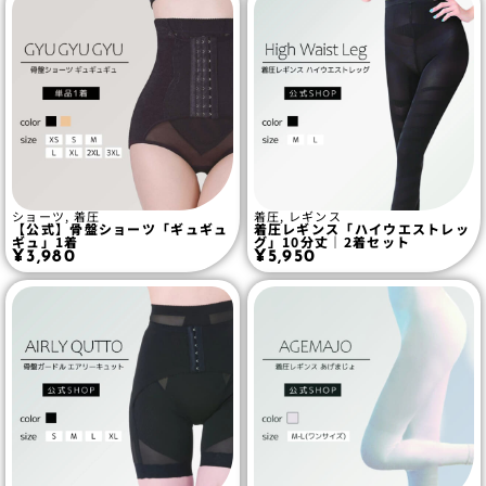
ショーツ
,
着圧
着圧
,
レギンス
【公式】骨盤ショーツ「ギュギュ
着圧レギンス「ハイウエストレッ
ギュ」1着
グ」10分丈｜2着セット
¥
3,980
¥
5,950