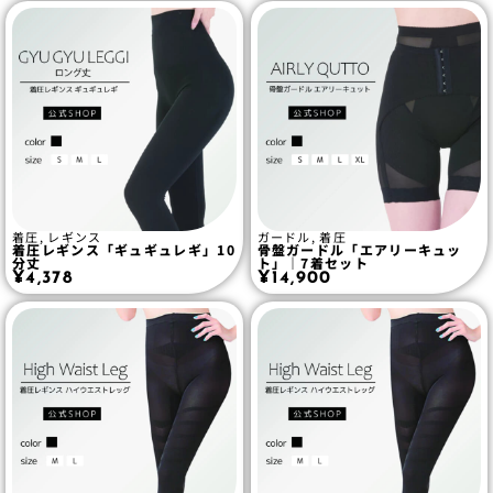
着圧
,
レギンス
ガードル
,
着圧
着圧レギンス「ギュギュレギ」10
骨盤ガードル「エアリーキュッ
分丈
ト」｜7着セット
¥
4,378
¥
14,900