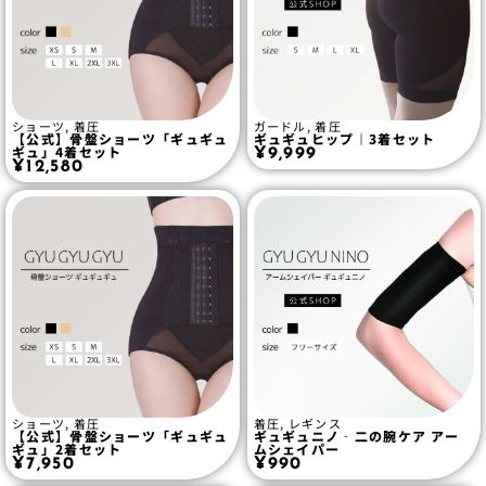
ショーツ
,
着圧
ガードル
,
着圧
【公式】骨盤ショーツ「ギュギュ
ギュギュヒップ｜3着セット
ギュ」4着セット
¥
9,999
¥
12,580
ショーツ
,
着圧
着圧
,
レギンス
【公式】骨盤ショーツ「ギュギュ
ギュギュニノ‐二の腕ケア アー
ギュ」2着セット
ムシェイパー
¥
7,950
¥
990