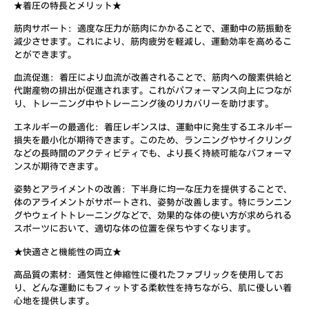
★着圧の特長とメリット★
筋肉サポート: 適度な圧力が筋肉にかかることで、運動中の筋振動を
減少させます。これにより、筋肉疲労を軽減し、運動効率を高めるこ
とができます。
血流促進: 着圧により血流が改善されることで、筋肉への酸素供給と
代謝産物の排出が促進されます。これがパフォーマンス向上につなが
り、トレーニング中やトレーニング後のリカバリーを助けます。
エネルギーの最適化: 着圧レギンスは、運動中に発生するエネルギー
損失を最小化が期待できます。このため、ランニングやサイクリング
などの長時間のアクティビティでも、より長く持続可能なパフォーマ
ンスが期待できます。
姿勢とアライメントの改善: 下半身に均一な圧力を提供することで、
体のアライメントがサポートされ、姿勢が改善します。特にランニン
グやウェイトトレーニングなどで、効果的な体の使い方が求められる
スポーツにおいて、適切な体の位置を保ちやすくなります。
★快適さと機能性の両立★
高品質の素材: 通気性と伸縮性に優れたファブリックを使用してお
り、どんな運動にもフィットする柔軟性を持ちながら、肌に優しい着
心地を提供します。