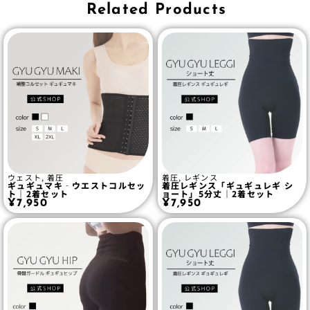
Related Products
ウェスト
,
着圧
着圧
,
レギンス
ギュギュマキ‐ウエストコルセッ
着圧レギンス「ギュギュレギ シ
ト｜2着セット
ョート」5分丈｜2着セット
¥
7,950
¥
7,950