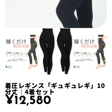
着圧レギンス「ギュギュレギ」10
分丈｜4着セット
¥
12,580