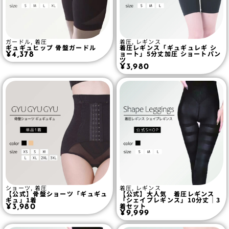
ガードル
,
着圧
着圧
,
レギンス
ギュギュヒップ 骨盤ガードル
着圧レギンス「ギュギュレギ シ
ョート」5分丈加圧 ショートパン
¥
4,378
ツ
¥
3,980
ショーツ
,
着圧
着圧
,
レギンス
【公式】骨盤ショーツ「ギュギュ
【公式】大人気 着圧レギンス
ギュ」1着
「シェイプレギンス」10分丈｜3
着セット
¥
3,980
¥
9,999