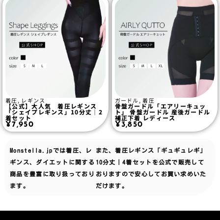
着圧
,
レギンス
ガードル
,
着圧
【公式】大人気 着圧レギンス
骨盤ガードル「エアリーキュッ
「シェイプレギンス」10分丈｜2
ト」 骨盤ガードル 産後ガードル
着セット
補正下着 レディース
¥
7,950
¥
3,850
Monstella.jpでは
着圧、レ
また、着圧レギンス「ギュギュレギ」
ギンス、ダイエット
に関する
10分丈｜4着セットを公式で販売して
商品を豊富に取り扱っており
おりますので安心してお買い求めいた
ます。
だけます。