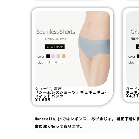
ショーツ
,
着圧
ガード
「シームレスショーツ」ギュギュギュ-
ギュギ
フィットパンツ
¥
4,3
¥
1,639
Monstella.jpでは
レギンス
,
あげまじょ
,
補正下着
に
富に取り扱っております。