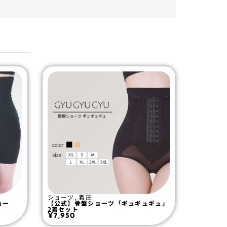
ショーツ
,
着圧
ョー
【公式】骨盤ショーツ「ギュギュギュ」
2着セット
¥
7,950