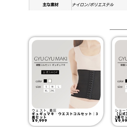
主な素材
ナイロン/ポリエステル
ウェスト
,
着圧
ショー
ギュギュマキ‐ウエストコルセット｜3
【公式
着セット
3着セ
¥
9,999
¥
9,9