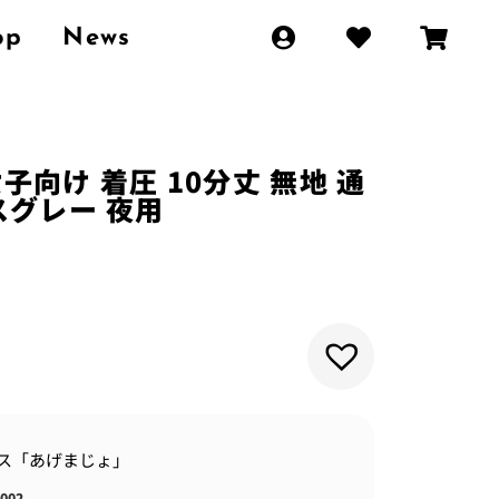
op
News
子向け 着圧 10分丈 無地 通
スグレー 夜用
ス「あげまじょ」
002