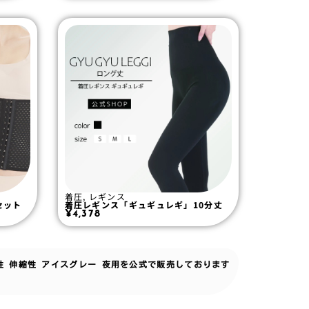
着圧
,
レギンス
セット
着圧レギンス「ギュギュレギ」10分丈
¥
4,378
気性 伸縮性 アイスグレー 夜用を公式で販売しております