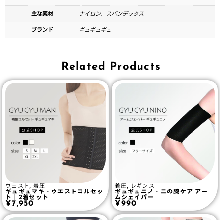
主な素材
ナイロン、スパンデックス
ブランド
ギュギュギュ
Related Products
ウェスト
,
着圧
着圧
,
レギンス
ギュギュマキ‐ウエストコルセッ
ギュギュニノ‐二の腕ケア アー
ト｜2着セット
ムシェイパー
¥
7,950
¥
990