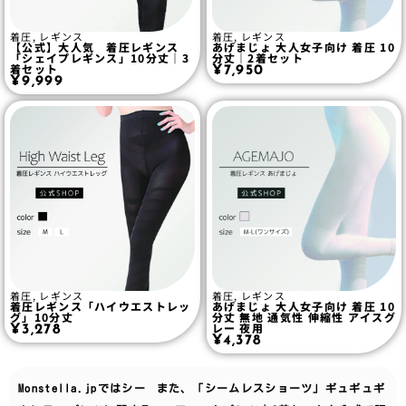
着圧
,
レギンス
着圧
,
レギンス
【公式】大人気 着圧レギンス
あげまじょ 大人女子向け 着圧 10
「シェイプレギンス」10分丈｜3
分丈｜2着セット
着セット
¥
7,950
¥
9,999
着圧
,
レギンス
着圧
,
レギンス
着圧レギンス「ハイウエストレッ
あげまじょ 大人女子向け 着圧 10
グ」10分丈
分丈 無地 通気性 伸縮性 アイスグ
レー 夜用
¥
3,278
¥
4,378
Monstella.jpでは
シー
また、「シームレスショーツ」ギュギュギ