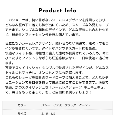
Product Info
このショーツは、縫い目がないシームレスデザインを採用しており、
どんな衣服の下に着ても線が出にくいため、スムーズな外見をキープ
できます。シンプルな無地のデザインで、どんな服装にも合わせやす
く、機能性とファッション性を兼ね備えています。
目立たないシームレスデザイン: 縫い目のない構造で、服の下でもラ
インが響きにくいです。タイトなパンツやスカートにも最適。
快適なフィット感: 伸縮性に富んだ素材が使用されているため、体に
ぴったりとフィットしながらも圧迫感は少なく、一日中快適に過ごせ
ます。
万能でスタイリッシュ: シンプルで洗練されたデザインが、どんなス
タイルにもマッチし、オンにもオフにも活躍します。
これらのショーツを毎日のワードローブに加えることで、どんなシチ
ュエーションでも自信を持って快適に過ごすことができます。薄型で
快適、かつスタイリッシュな「シームレスショーツ ギュギュギュ」
で、毎日をもっと楽しく、もっと自由に表現しましょう！
カラー
グレー, ピンク, ブラック, ベージュ
サイズ
S, M, 3XL