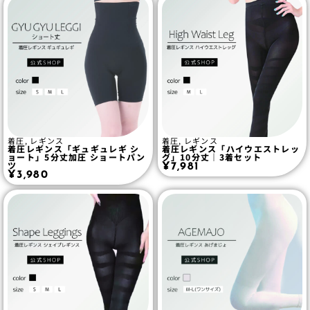
着圧
,
レギンス
着圧
,
レギンス
着圧レギンス「ギュギュレギ シ
着圧レギンス「ハイウエストレッ
ョート」5分丈加圧 ショートパン
グ」10分丈｜3着セット
ツ
¥
7,981
¥
3,980