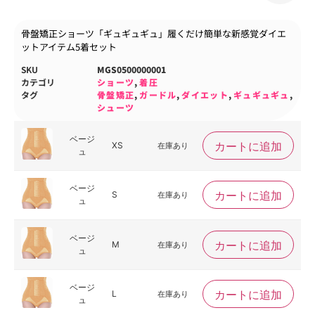
骨盤矯正ショーツ「ギュギュギュ」履くだけ簡単な新感覚ダイエ
ットアイテム5着セット
SKU
MGS0500000001
カテゴリ
ショーツ
,
着圧
タグ
骨盤矯正
,
ガードル
,
ダイエット
,
ギュギュギュ
,
シューツ
ベージ
カートに追加
XS
在庫あり
ュ
ベージ
カートに追加
S
在庫あり
ュ
ベージ
カートに追加
M
在庫あり
ュ
ベージ
カートに追加
L
在庫あり
ュ