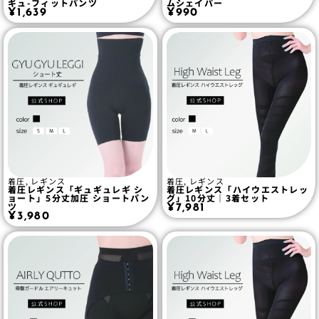
ギュ-フィットパンツ
ムシェイパー
¥
1,639
¥
990
着圧
,
レギンス
着圧
,
レギンス
着圧レギンス「ギュギュレギ シ
着圧レギンス「ハイウエストレッ
ョート」5分丈加圧 ショートパン
グ」10分丈｜3着セット
ツ
¥
7,981
¥
3,980