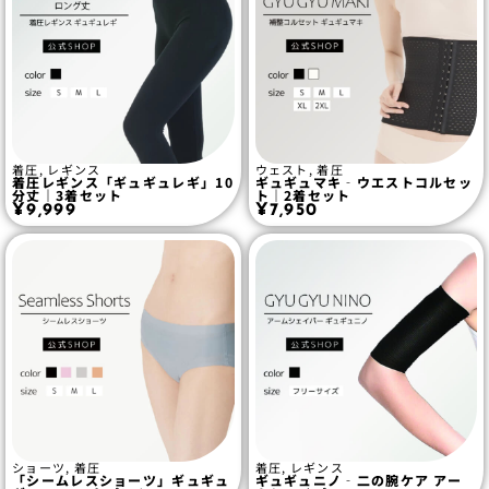
着圧
,
レギンス
ウェスト
,
着圧
着圧レギンス「ギュギュレギ」10
ギュギュマキ‐ウエストコルセッ
分丈｜3着セット
ト｜2着セット
¥
9,999
¥
7,950
ショーツ
,
着圧
着圧
,
レギンス
「シームレスショーツ」ギュギュ
ギュギュニノ‐二の腕ケア アー