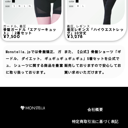
ガードル
,
着圧
着圧
,
レギンス
骨盤ガードル「エアリーキュッ
着圧レギンス「ハイウエストレッ
ト」｜2着セット
グ」10分丈
¥
7,500
¥
3,278
Monstella.jpでは
骨盤矯正
,
ガ
また、【公式】骨盤ショーツ「ギ
ードル
,
ダイエット
,
ギュギュギ
ュギュギュ」5着セットを公式で
ュ
,
シューツ
に関する商品を豊富
販売しておりますので安心してお
に取り扱っております。
買い求めいただけます。
会社概要
特定商取引法に基づく表記