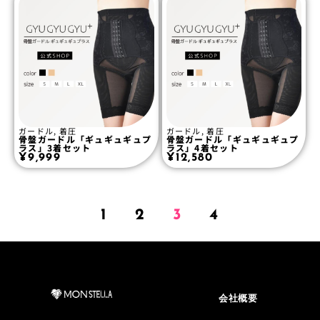
ガードル
,
着圧
ガードル
,
着圧
骨盤ガードル「ギュギュギュプ
骨盤ガードル「ギュギュギュプ
ラス」3着セット
ラス」4着セット
¥
9,999
¥
12,580
1
2
3
4
会社概要