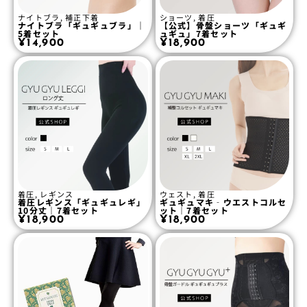
ナイトブラ
,
補正下着
ショーツ
,
着圧
ナイトブラ「ギュギュブラ」｜
【公式】骨盤ショーツ「ギュギ
5着セット
ュギュ」7着セット
¥
14,900
¥
18,900
着圧
,
レギンス
ウェスト
,
着圧
着圧レギンス「ギュギュレギ」
ギュギュマキ‐ウエストコルセ
10分丈｜7着セット
ット｜7着セット
¥
18,900
¥
18,900