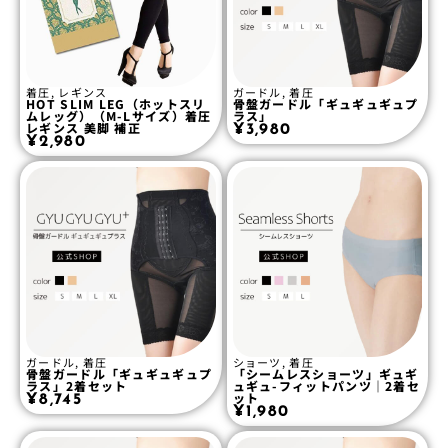
着圧
,
レギンス
ガードル
,
着圧
HOT SLIM LEG（ホットスリ
骨盤ガードル「ギュギュギュプ
ムレッグ）（M-Lサイズ）着圧
ラス」
レギンス 美脚 補正
¥
3,980
¥
2,980
ガードル
,
着圧
ショーツ
,
着圧
骨盤ガードル「ギュギュギュプ
「シームレスショーツ」ギュギ
ラス」2着セット
ュギュ-フィットパンツ｜2着セ
ット
¥
8,745
¥
1,980