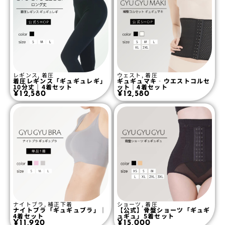
レギンス
,
着圧
ウェスト
,
着圧
着圧レギンス「ギュギュレギ」
ギュギュマキ‐ウエストコルセ
10分丈｜4着セット
ット｜4着セット
¥
12,580
¥
12,580
ナイトブラ
,
補正下着
ショーツ
,
着圧
ナイトブラ「ギュギュブラ」｜
【公式】骨盤ショーツ「ギュギ
4着セット
ュギュ」5着セット
¥
11,920
¥
15,000