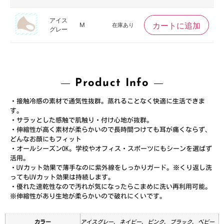
アイス
カートに追加
M
在庫あり
グレー
Product Info
・接触冷感の素材で通気性抜群。蒸れることなく快適に生活できま
す。
・サラッとした感触で肌触り・付け心地が抜群。
・伸縮性が高く素材が柔らかいので長時間つけても耳が痛くならず、
どんなお顔にもフィット
・オールシーズンOK。学校やオフィス・スポーツにもシーンを選ばず
活用。
・UVカット効果で薄手なのに紫外線をしっかりガード。※くり返し洗
ってもUVカット効果は持続します。
・優れた速乾性なので汚れが気になったらこまめに洗い再利用可能。
※伸縮性があり生地が柔らかいので破れにくいです。
カラー
アイスグレー, ネイビー, ピンク, ブラック, ベビー