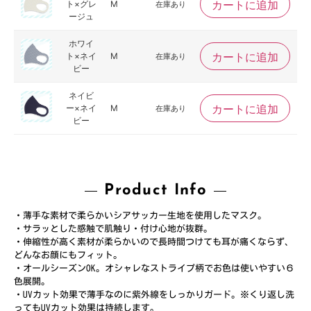
カートに追加
ト×グレ
M
在庫あり
ージュ
ホワイ
カートに追加
ト×ネイ
M
在庫あり
ビー
ネイビ
カートに追加
ー×ネイ
M
在庫あり
ビー
Product Info
・薄手な素材で柔らかいシアサッカー生地を使用したマスク。
・サラッとした感触で肌触り・付け心地が抜群。
・伸縮性が高く素材が柔らかいので長時間つけても耳が痛くならず、
どんなお顔にもフィット。
・オールシーズンOK。オシャレなストライプ柄でお色は使いやすい６
色展開。
・UVカット効果で薄手なのに紫外線をしっかりガード。※くり返し洗
ってもUVカット効果は持続します。