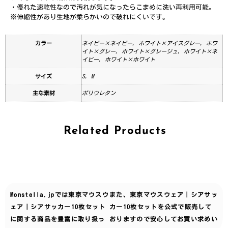
・優れた速乾性なので汚れが気になったらこまめに洗い再利用可能。
※伸縮性があり生地が柔らかいので破れにくいです。
カラー
ネイビー×ネイビー, ホワイト×アイスグレー, ホワ
イト×グレー, ホワイト×グレージュ, ホワイト×ネ
イビー, ホワイト×ホワイト
サイズ
S, M
主な素材
ポリウレタン
Related Products
Monstella.jpでは
東京マウスウ
また、東京マウスウェア｜シアサッ
ェア｜シアサッカー10枚セット
カー10枚セットを公式で販売して
に関する商品を豊富に取り扱っ
おりますので安心してお買い求めい