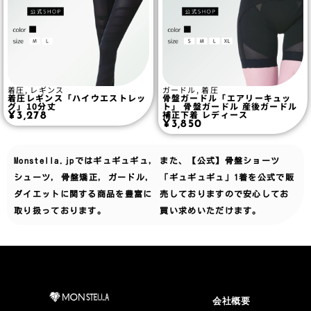
着圧
,
レギンス
ガードル
,
着圧
着圧レギンス「ハイウエストレッ
骨盤ガードル「エアリーキュッ
グ」10分丈
ト」 骨盤ガードル 産後ガードル
補正下着 レディース
¥
3,278
¥
3,850
Monstella.jpでは
ギュギュギュ
,
また、【公式】骨盤ショーツ
シューツ
,
骨盤矯正
,
ガードル
,
「ギュギュギュ」1着を公式で販
ダイエット
に関する商品を豊富に
売しておりますので安心してお
取り扱っております。
買い求めいただけます。
会社概要