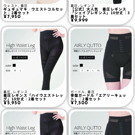
ウェスト
,
着圧
着圧
,
レギンス
ギュギュマキ‐ウエストコルセッ
【公式】大人気 着圧レギンス
ト｜2着セット
「シェイプレギンス」10分丈｜3
着セット
¥
7,950
¥
9,999
着圧
,
レギンス
ガードル
,
着圧
着圧レギンス「ハイウエストレッ
骨盤ガードル「エアリーキュッ
グ」10分丈｜2着セット
ト」｜2着セット
¥
5,950
¥
7,500