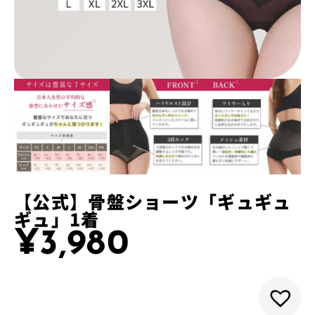
【公式】骨盤ショーツ「ギュギュ
ギュ」1着
¥
3,980